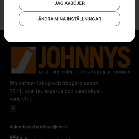
JAG AVBÖJER
ÄNDRA MINA INSTÄLLNINGAR
Din partner i skog och trädgård sedan
1971. Kvalitet, expertis och kundfokus i
varje steg.
Auktoriserad återförsäljare av