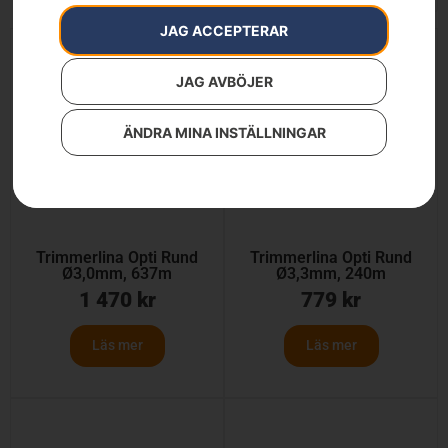
JAG ACCEPTERAR
JAG AVBÖJER
ÄNDRA MINA INSTÄLLNINGAR
Trimmerlina Opti Rund
Trimmerlina Opti Rund
Ø3,0mm, 637m
Ø3,3mm, 240m
1 470
kr
779
kr
Läs mer
Läs mer