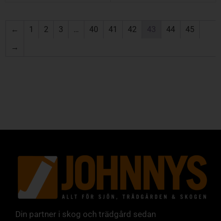
←
1
2
3
…
40
41
42
43
44
45
→
Din partner i skog och trädgård sedan