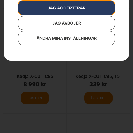
JAG ACCEPTERAR
JAG AVBÖJER
ÄNDRA MINA INSTÄLLNINGAR
Kedja X-CUT C85
Kedja X-CUT C85, 15″
8 990
kr
339
kr
Läs mer
Läs mer