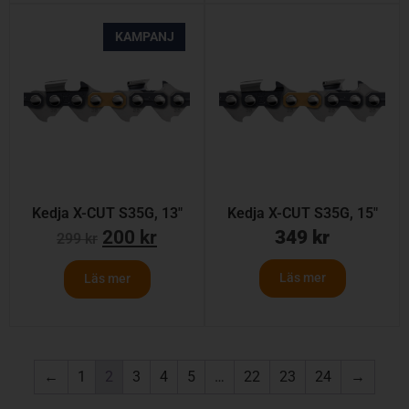
KAMPANJ
Kedja X-CUT S35G, 13″
Kedja X-CUT S35G, 15″
200
kr
349
kr
299
kr
Läs mer
Läs mer
←
1
2
3
4
5
…
22
23
24
→