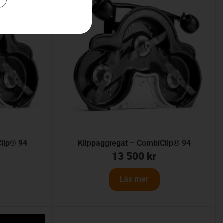
Clip® 94
Klippaggregat – CombiClip® 94
13 500
kr
Läs mer