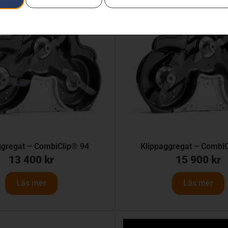
ggregat – CombiClip® 94
Klippaggregat – Combi
13 400
kr
15 900
kr
Läs mer
Läs mer