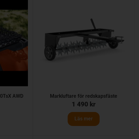
420TsX AWD
Markluftare för redskapsfäste
1 490
kr
Läs mer