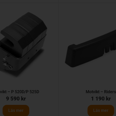
vikt – P 520D/P 525D
Motvikt – Rider
9 590
kr
1 190
kr
Läs mer
Läs mer