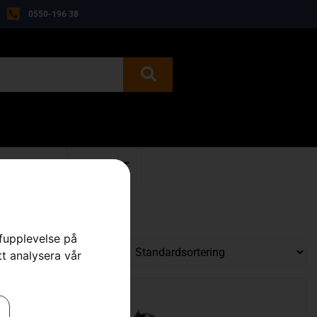
0550-196 38
BEGAGNAT
KONTAKT
rfupplevelse på
tt analysera vår