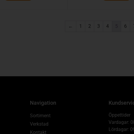
←
1
2
3
4
5
6
Navigation
Kundservi
Öppettider
Sortiment
Vardagar: 0
Verkstad
Lördagar: 0
Kontakt