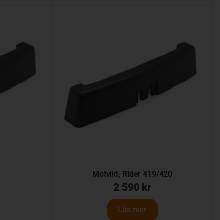
s
Motvikt, Rider 419/420
2 590
kr
Läs mer