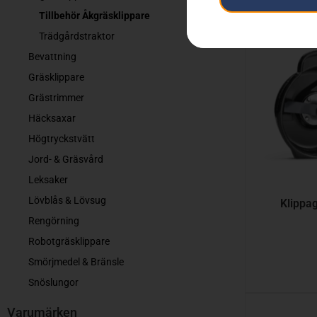
Tillbehör Åkgräsklippare
Trädgårdstraktor
Bevattning
Gräsklippare
Grästrimmer
Häcksaxar
Högtryckstvätt
Jord- & Gräsvård
Leksaker
Lövblås & Lövsug
Klippa
Rengörning
Robotgräsklippare
Smörjmedel & Bränsle
Snöslungor
Varumärken