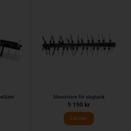
psfäste
Mossrivare för slaghack
5 190
kr
Läs mer