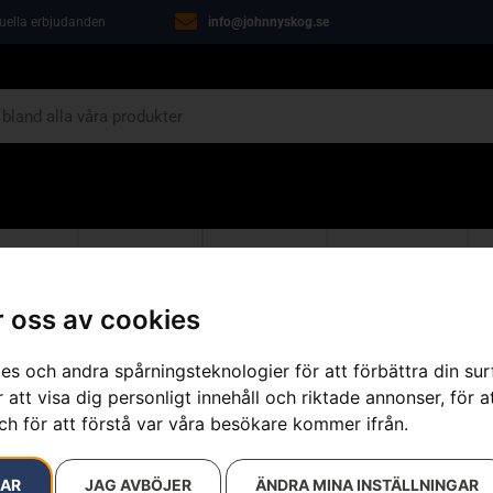
tuella erbjudanden
info@johnnyskog.se
ARIN
ÖVRIGT
VERKSTAD
KAMPANJER
 oss av cookies
da 5
es och andra spårningsteknologier för att förbättra din su
 100 resultat
 att visa dig personligt innehåll och riktade annonser, för a
ch för att förstå var våra besökare kommer ifrån.
RAR
JAG AVBÖJER
ÄNDRA MINA INSTÄLLNINGAR