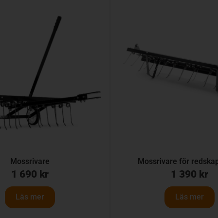
Mossrivare
Mossrivare för redska
1 690
kr
1 390
kr
Läs mer
Läs mer