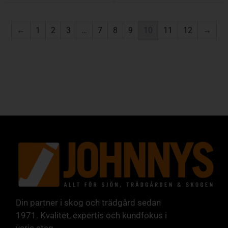
←
1
2
3
…
7
8
9
10
11
12
→
Din partner i skog och trädgård sedan
1971. Kvalitet, expertis och kundfokus i