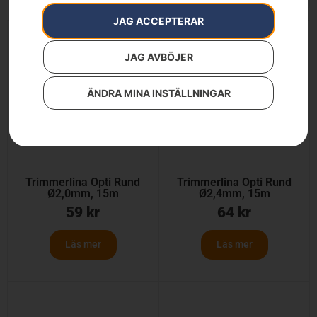
JAG ACCEPTERAR
JAG AVBÖJER
ÄNDRA MINA INSTÄLLNINGAR
Trimmerlina Opti Rund
Trimmerlina Opti Rund
Ø2,0mm, 15m
Ø2,4mm, 15m
59
kr
64
kr
Läs mer
Läs mer