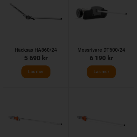
Häcksax HA860/24
Mossrivare DT600/24
5 690
kr
6 190
kr
Läs mer
Läs mer