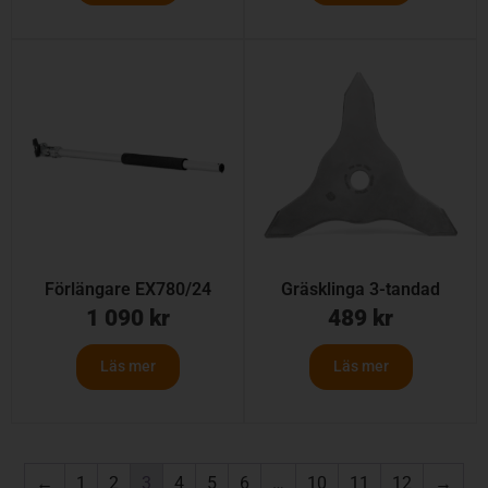
Förlängare EX780/24
Gräsklinga 3-tandad
1 090
kr
489
kr
Läs mer
Läs mer
←
1
2
3
4
5
6
…
10
11
12
→