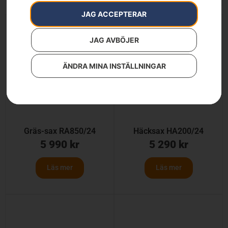
JAG ACCEPTERAR
JAG AVBÖJER
ÄNDRA MINA INSTÄLLNINGAR
Gräs-sax RA850/24
Häcksax HA200/24
5 990
kr
5 290
kr
Läs mer
Läs mer