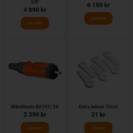
3/8″
6 190
kr
4 890
kr
Läs mer
Läs mer
Blåstillsats BA101/ 24
Extra knivar Tricut
2 390
kr
31
kr
Läs mer
Läs mer