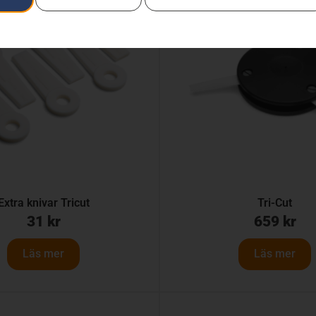
Extra knivar Tricut
Tri-Cut
31
kr
659
kr
Läs mer
Läs mer