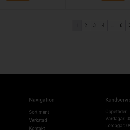
1
2
3
4
…
6
Navigation
Kundservi
Öppettider
Sortiment
Vardagar: 0
Verkstad
Lördagar: 0
Kontakt