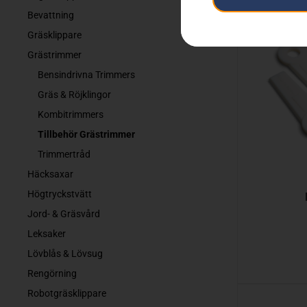
Bevattning
Gräsklippare
Grästrimmer
Bensindrivna Trimmers
Gräs & Röjklingor
Kombitrimmers
Tillbehör Grästrimmer
Trimmertråd
Häcksaxar
Högtryckstvätt
Jord- & Gräsvård
Leksaker
Lövblås & Lövsug
Rengörning
Robotgräsklippare