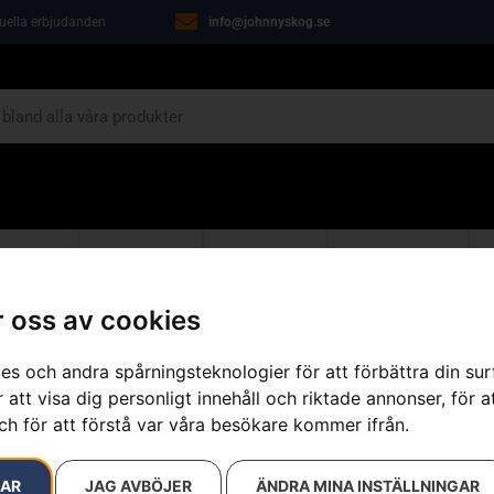
tuella erbjudanden
info@johnnyskog.se
ARIN
ÖVRIGT
VERKSTAD
KAMPANJER
 oss av cookies
es och andra spårningsteknologier för att förbättra din su
86 resultat
 att visa dig personligt innehåll och riktade annonser, för a
ch för att förstå var våra besökare kommer ifrån.
RAR
JAG AVBÖJER
ÄNDRA MINA INSTÄLLNINGAR