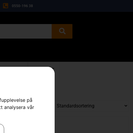
0550-196 38
BEGAGNAT
KONTAKT
rfupplevelse på
tt analysera vår