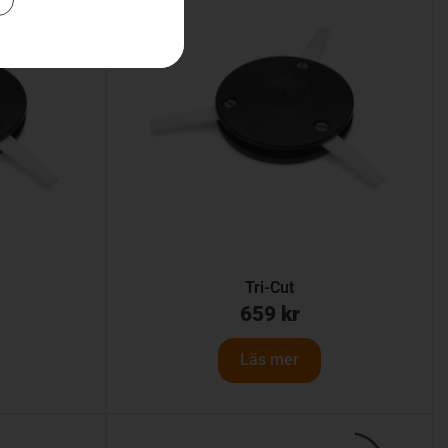
Tri-Cut
659
kr
Läs mer