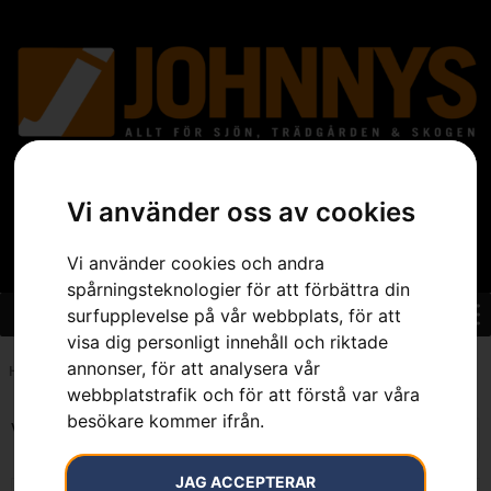
Vi använder oss av cookies
Vi använder cookies och andra
spårningsteknologier för att förbättra din
surfupplevelse på vår webbplats, för att
visa dig personligt innehåll och riktade
annonser, för att analysera vår
Hem
»
Sortiment
»
Trädgård
»
Lövblås & Lövsug
»
Bensindrivna Lövblåsar
webbplatstrafik och för att förstå var våra
besökare kommer ifrån.
Visar alla 5 resultat
JAG ACCEPTERAR