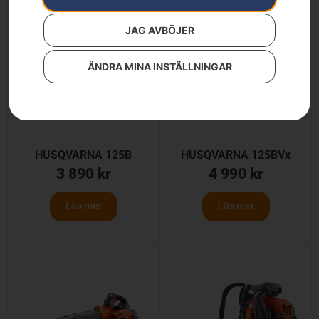
JAG AVBÖJER
ÄNDRA MINA INSTÄLLNINGAR
HUSQVARNA 125B
HUSQVARNA 125BVx
3 890
kr
4 990
kr
Läs mer
Läs mer