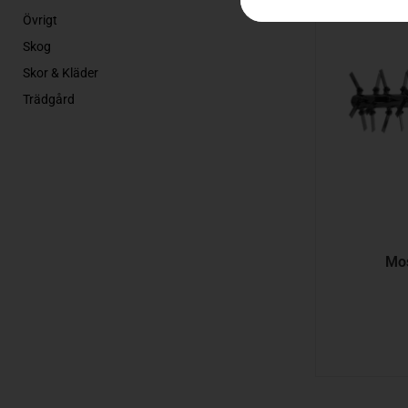
Övrigt
Skog
Skor & Kläder
Trädgård
Mos