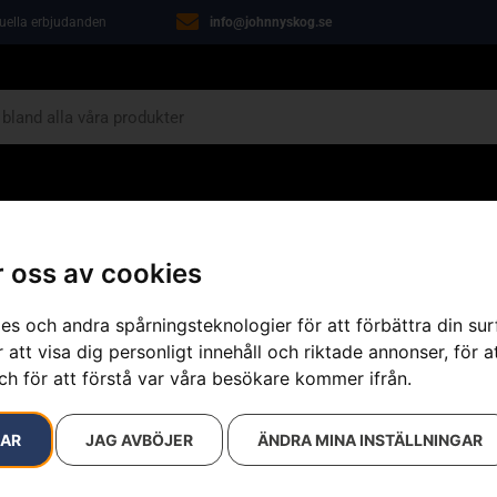
tuella erbjudanden
info@johnnyskog.se
ARIN
ÖVRIGT
VERKSTAD
KAMPANJER
 oss av cookies
es och andra spårningsteknologier för att förbättra din su
 att visa dig personligt innehåll och riktade annonser, för a
ch för att förstå var våra besökare kommer ifrån.
resultat
RAR
JAG AVBÖJER
ÄNDRA MINA INSTÄLLNINGAR