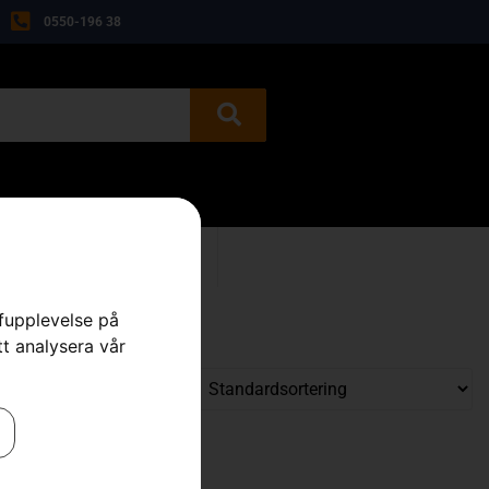
0550-196 38
BEGAGNAT
KONTAKT
rfupplevelse på
tt analysera vår