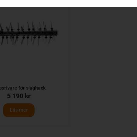
srivare för slaghack
5 190
kr
Läs mer