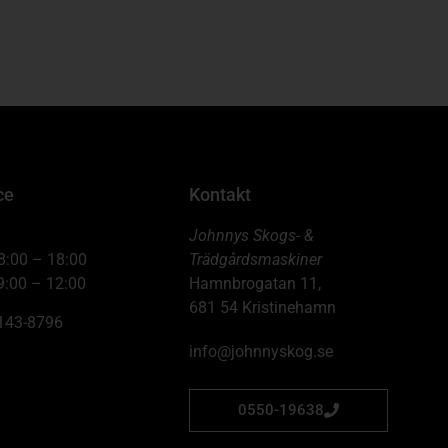
ce
Kontakt
Johnnys Skogs- &
8:00 – 18:00
Trädgårdsmaskiner
9:00 – 12:00
Hamnbrogatan 11,
681 54 Kristinehamn
6143-8796
info@johnnyskog.se
0550-19638