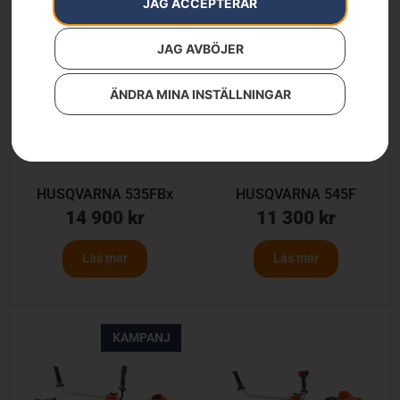
JAG ACCEPTERAR
JAG AVBÖJER
ÄNDRA MINA INSTÄLLNINGAR
HUSQVARNA 535FBx
HUSQVARNA 545F
14 900
kr
11 300
kr
Läs mer
Läs mer
KAMPANJ