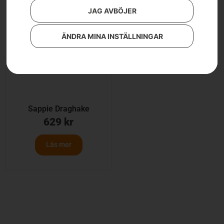
JAG AVBÖJER
ÄNDRA MINA INSTÄLLNINGAR
Sappie Draghake
629
kr
Läs mer