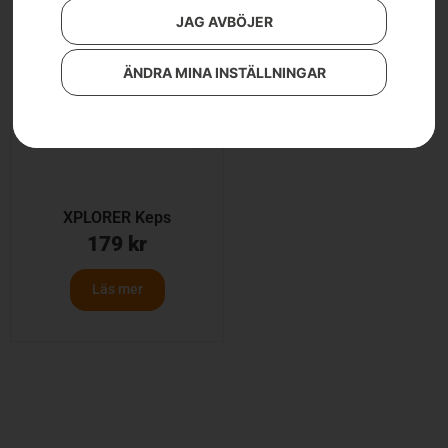
JAG AVBÖJER
ÄNDRA MINA INSTÄLLNINGAR
XPLORER Keps
179
kr
Läs mer