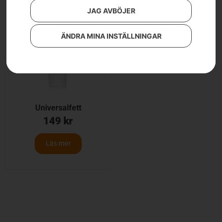
JAG AVBÖJER
ÄNDRA MINA INSTÄLLNINGAR
Universalfett
149
kr
Läs mer