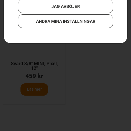
JAG AVBÖJER
ÄNDRA MINA INSTÄLLNINGAR
Svärd 3/8″ MINI, Pixel,
12″
459
kr
Läs mer