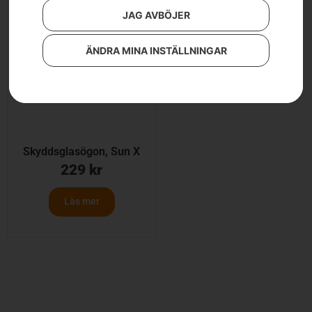
JAG AVBÖJER
ÄNDRA MINA INSTÄLLNINGAR
Skyddsglasögon, Sun X
229
kr
Läs mer