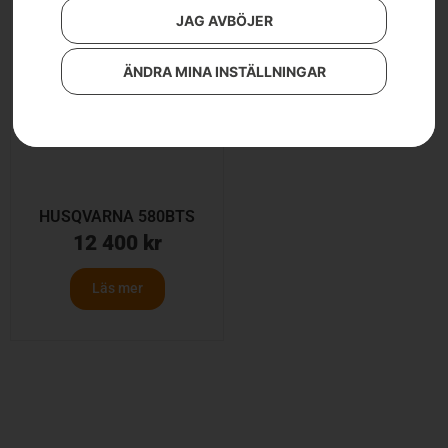
JAG AVBÖJER
ÄNDRA MINA INSTÄLLNINGAR
HUSQVARNA 580BTS
12 400
kr
Läs mer