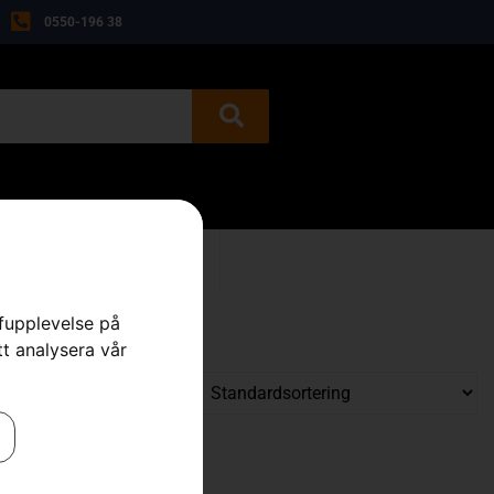
0550-196 38
BEGAGNAT
KONTAKT
rfupplevelse på
tt analysera vår