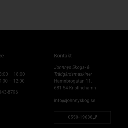
ce
Kontakt
Johnnys Skogs- &
8:00 – 18:00
Trädgårdsmaskiner
9:00 – 12:00
Hamnbrogatan 11,
681 54 Kristinehamn
6143-8796
info@johnnyskog.se
0550-19638