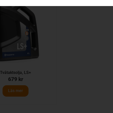
Tvåtaktsolja, LS+
679
kr
Läs mer