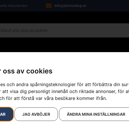
tuella erbjudanden
info@johnnyskog.se
ARIN
ÖVRIGT
VERKSTAD
KAMPANJER
 oss av cookies
es och andra spårningsteknologier för att förbättra din su
 att visa dig personligt innehåll och riktade annonser, för a
ch för att förstå var våra besökare kommer ifrån.
resultat
RAR
JAG AVBÖJER
ÄNDRA MINA INSTÄLLNINGAR