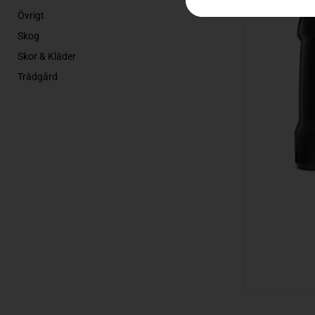
Övrigt
Skog
Skor & Kläder
Trädgård