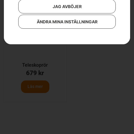
JAG AVBÖJER
ÄNDRA MINA INSTÄLLNINGAR
Teleskoprör
679
kr
Läs mer