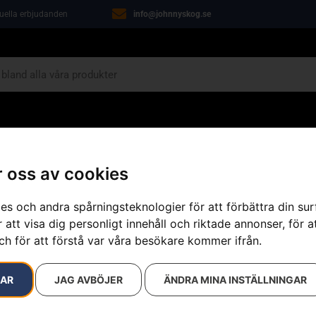
tuella erbjudanden
info@johnnyskog.se
ARIN
ÖVRIGT
VERKSTAD
KAMPANJER
 oss av cookies
es och andra spårningsteknologier för att förbättra din su
 att visa dig personligt innehåll och riktade annonser, för a
ch för att förstå var våra besökare kommer ifrån.
resultat
RAR
JAG AVBÖJER
ÄNDRA MINA INSTÄLLNINGAR