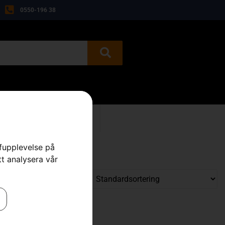
0550-196 38
BEGAGNAT
KONTAKT
rfupplevelse på
tt analysera vår