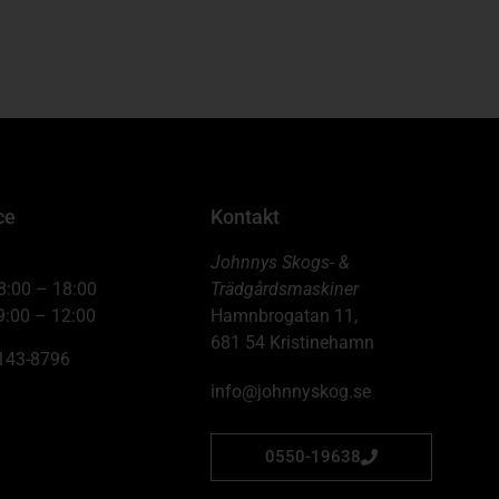
ce
Kontakt
Johnnys Skogs- &
8:00 – 18:00
Trädgårdsmaskiner
9:00 – 12:00
Hamnbrogatan 11,
681 54 Kristinehamn
6143-8796
info@johnnyskog.se
0550-19638