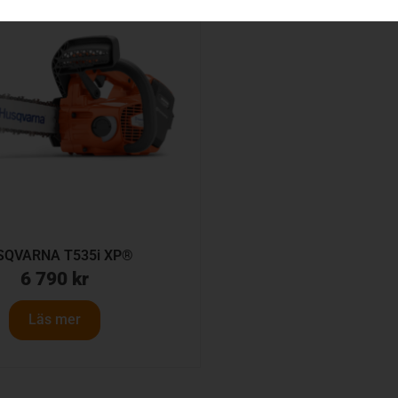
SQVARNA T535i XP®
6 790
kr
Läs mer