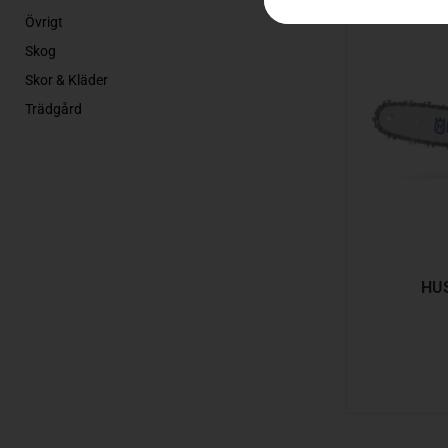
Övrigt
Skog
Skor & Kläder
Trädgård
HU