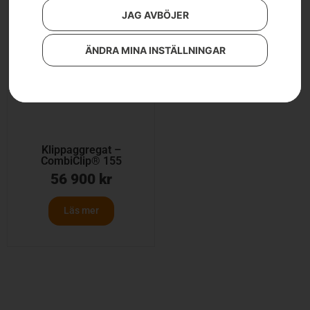
JAG AVBÖJER
ÄNDRA MINA INSTÄLLNINGAR
Klippaggregat –
CombiClip® 155
56 900
kr
Läs mer