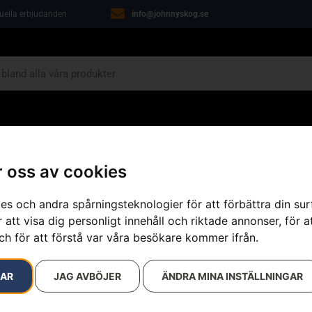
tuella erbjudanden
info@johnnyskog.se
ARIN
ÖVRIGT
VERKSTAD
KAMPANJER
 oss av cookies
es och andra spårningsteknologier för att förbättra din su
 att visa dig personligt innehåll och riktade annonser, för a
ch för att förstå var våra besökare kommer ifrån.
resultat
RAR
JAG AVBÖJER
ÄNDRA MINA INSTÄLLNINGAR