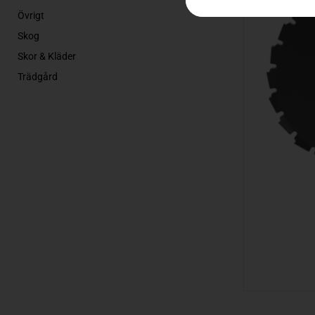
Övrigt
Skog
Skor & Kläder
Trädgård