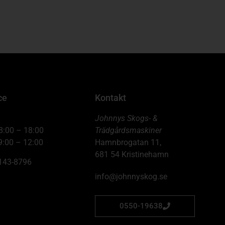
ce
Kontakt
Johnnys Skogs- &
8:00 – 18:00
Trädgårdsmaskiner
9:00 – 12:00
Hamnbrogatan 11,
681 54 Kristinehamn
6143-8796
info@johnnyskog.se
0550-19638