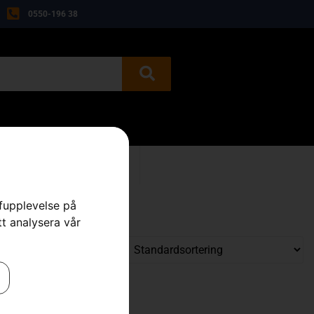
0550-196 38
BEGAGNAT
KONTAKT
rfupplevelse på
tt analysera vår