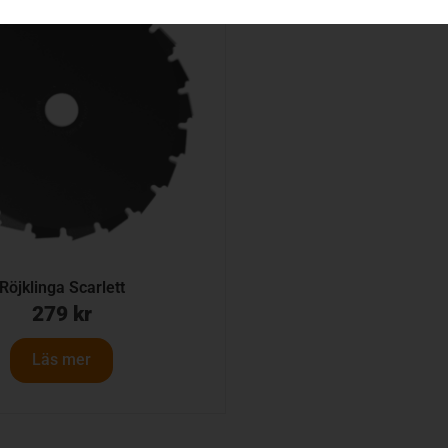
Röjklinga Scarlett
279
kr
Läs mer