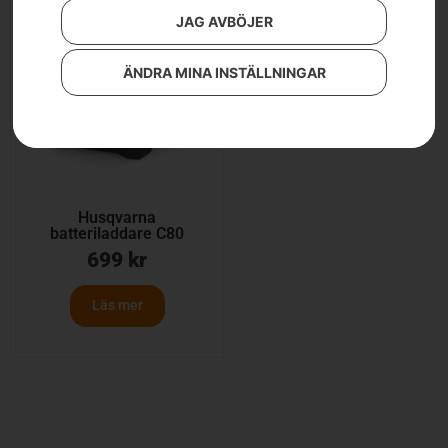
JAG AVBÖJER
ÄNDRA MINA INSTÄLLNINGAR
Husqvarna
batteriladdare C80
699
kr
Läs mer