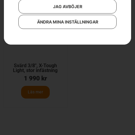
JAG AVBÖJER
ÄNDRA MINA INSTÄLLNINGAR
Svärd 3/8″, X-Tough
Light, stor infästning
1 990
kr
Läs mer