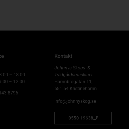
ce
Kontakt
Johnnys Skogs- &
8:00 – 18:00
Trädgårdsmaskiner
9:00 – 12:00
Hamnbrogatan 11,
681 54 Kristinehamn
6143-8796
info@johnnyskog.se
0550-19638