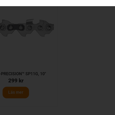
X-PRECISION™ SP11G, 10″
299
kr
Läs mer