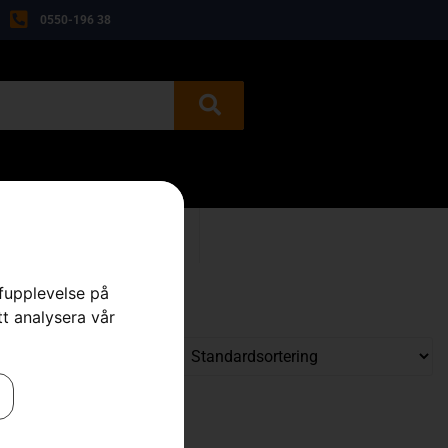
0550-196 38
BEGAGNAT
KONTAKT
rfupplevelse på
tt analysera vår