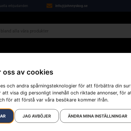
tuella erbjudanden
info@johnnyskog.se
ARIN
ÖVRIGT
VERKSTAD
KAMPANJER
 oss av cookies
es och andra spårningsteknologier för att förbättra din su
 att visa dig personligt innehåll och riktade annonser, för a
ch för att förstå var våra besökare kommer ifrån.
resultat
RAR
JAG AVBÖJER
ÄNDRA MINA INSTÄLLNINGAR