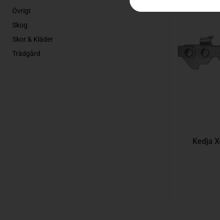
Övrigt
Skog
Skor & Kläder
Trädgård
Kedja 