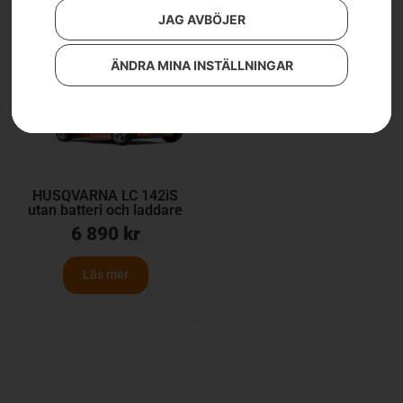
JAG AVBÖJER
ÄNDRA MINA INSTÄLLNINGAR
HUSQVARNA LC 142iS
utan batteri och laddare
6 890
kr
Läs mer