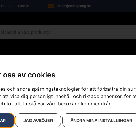
tuella erbjudanden
info@johnnyskog.se
ARIN
ÖVRIGT
VERKSTAD
KAMPANJER
 oss av cookies
es och andra spårningsteknologier för att förbättra din su
 att visa dig personligt innehåll och riktade annonser, för a
ch för att förstå var våra besökare kommer ifrån.
resultat
RAR
JAG AVBÖJER
ÄNDRA MINA INSTÄLLNINGAR
KAMPANJ