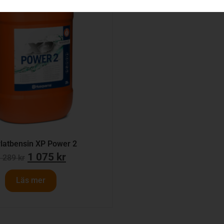
ylatbensin XP Power 2
1 075
kr
1 289
kr
Läs mer