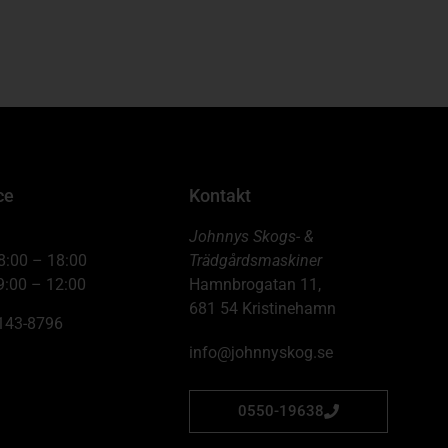
ce
Kontakt
Johnnys Skogs- &
8:00 – 18:00
Trädgårdsmaskiner
9:00 – 12:00
Hamnbrogatan 11,
681 54 Kristinehamn
6143-8796
info@johnnyskog.se
0550-19638