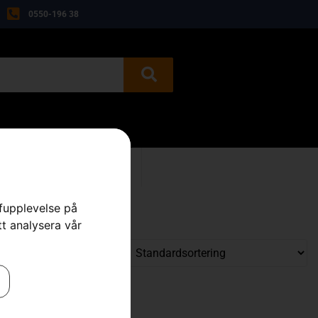
0550-196 38
BEGAGNAT
KONTAKT
rfupplevelse på
tt analysera vår