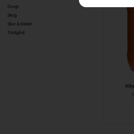
Övrigt
Skog
Skor & Kläder
Trädgård
Alk