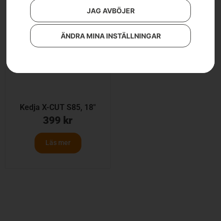
JAG AVBÖJER
ÄNDRA MINA INSTÄLLNINGAR
Kedja X-CUT S85, 18″
399
kr
Läs mer