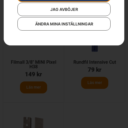
JAG AVBÖJER
ÄNDRA MINA INSTÄLLNINGAR
Filmall 3/8″ MINI Pixel
Rundfil Intensive Cut
H38
79
kr
149
kr
Läs mer
Läs mer