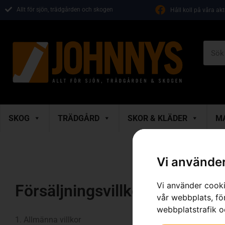
Allt för sjön, trädgården och skogen
Håll koll på våra ak
SKOG
TRÄDGÅRD
SKOR & KLÄDER
M
Vi använder
Vi använder cooki
Försäljningsvillkor
vår webbplats, för
webbplatstrafik o
1. Allmänna villkor