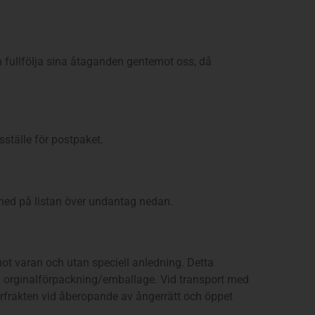
an fullfölja sina åtaganden gentemot oss, då
ställe för postpaket.
 med på listan över undantag nedan.
mot varan och utan speciell anledning. Detta
 sin orginalförpackning/emballage. Vid transport med
urfrakten vid åberopande av ångerrätt och öppet