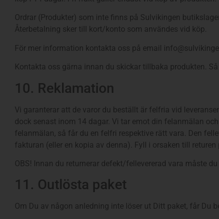
Ordrar (Produkter) som inte finns på Sulvikingen butikslager
Återbetalning sker till kort/konto som användes vid köp.
För mer information kontakta oss på email info@sulvikingen
Kontakta oss gärna innan du skickar tillbaka produkten. Så s
10. Reklamation
Vi garanterar att de varor du beställt är felfria vid leverans
dock senast inom 14 dagar. Vi tar emot din felanmälan och sä
felanmälan, så får du en felfri respektive rätt vara. Den fe
fakturan (eller en kopia av denna). Fyll i orsaken till reture
OBS! Innan du returnerar defekt/fellevererad vara måste du 
11. Outlösta paket
Om Du av någon anledning inte löser ut Ditt paket, får Du b