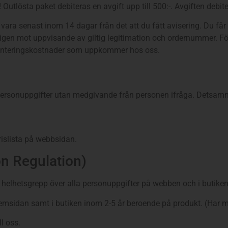
 Outlösta paket debiteras en avgift upp till 500:-. Avgiften debiter
ara senast inom 14 dagar från det att du fått avisering. Du får 
ligen mot uppvisande av giltig legitimation och ordernummer. För
 hanteringskostnader som uppkommer hos oss.
ersonuppgifter utan medgivande från personen ifråga. Detsamma
prislista på webbsidan.
on Regulation)
 helhetsgrepp över alla personuppgifter på webben och i butiken
sidan samt i butiken inom 2-5 år beroende på produkt. (Har med
l oss.