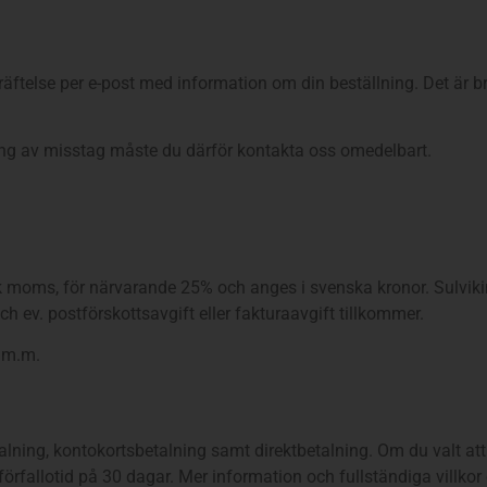
räftelse per e-post med information om din beställning. Det är br
ning av misstag måste du därför kontakta oss omedelbart.
sk moms, för närvarande 25% och anges i svenska kronor. Sulvik
ch ev. postförskottsavgift eller fakturaavgift tillkommer.
l m.m.
alning, kontokortsbetalning samt direktbetalning. Om du valt att
rfallotid på 30 dagar. Mer information och fullständiga villkor 