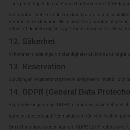
Tänk på att liggetiden på Posten har förkortats till 14 dagar!
Vid hämtas i butik ska du som kund hämta ut din beställda v
hämtas. Vi skickar sms eller e-post. Vara hämtas ut person
rätten att debitera dig en avgift motsvarande de faktiska
12. Säkerhet
Vi kommer under inga omständigheter att lämna ut några p
13. Reservation
Sulvikingen reserverar sig mot felaktigheter i innehåll och 
14. GDPR (General Data Protecti
Vi på Sulvikingen följer GDPR för kundens säkerhet med ett
Kundens personuppgifter makuleras från våra system på hem
Om ni har några funderingar om GDPR så hör gärna av er til