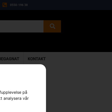
0550-196 38
BEGAGNAT
KONTAKT
rfupplevelse på
tt analysera vår