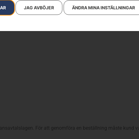
RAR
JAG AVBÖJER
ÄNDRA MINA INSTÄLLNINGAR
nsavtalslagen. För att genomföra en beställning måste kund v