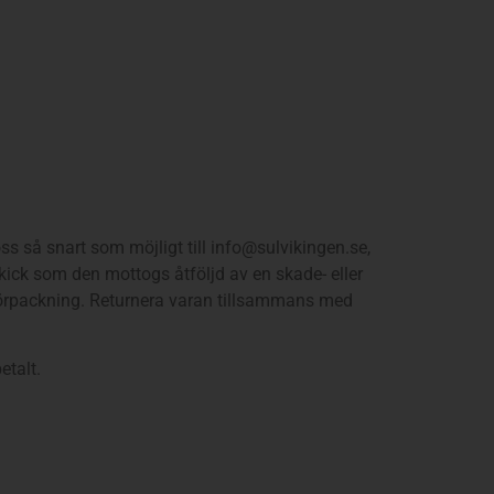
 oss så snart som möjligt till info@sulvikingen.se,
skick som den mottogs åtföljd av en skade- eller
nalförpackning. Returnera varan tillsammans med
etalt.