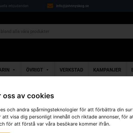
tuella erbjudanden
info@johnnyskog.se
ARIN
ÖVRIGT
VERKSTAD
KAMPANJER
 oss av cookies
es och andra spårningsteknologier för att förbättra din su
 att visa dig personligt innehåll och riktade annonser, för a
ch för att förstå var våra besökare kommer ifrån.