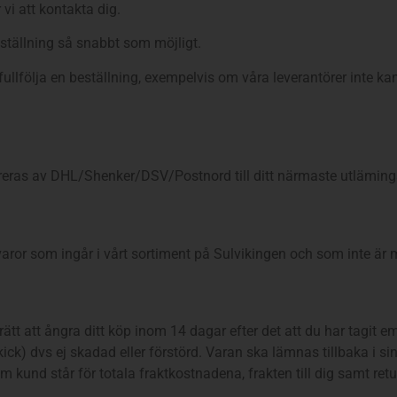
i att kontakta dig.
beställning så snabbt som möjligt.
fullfölja en beställning, exempelvis om våra leverantörer inte k
ereras av DHL/Shenker/DSV/Postnord till ditt närmaste utlämings
aror som ingår i vårt sortiment på Sulvikingen och som inte är
tt att ångra ditt köp inom 14 dagar efter det att du har tagit e
yskick) dvs ej skadad eller förstörd. Varan ska lämnas tillbaka i
und står för totala fraktkostnadena, frakten till dig samt ret