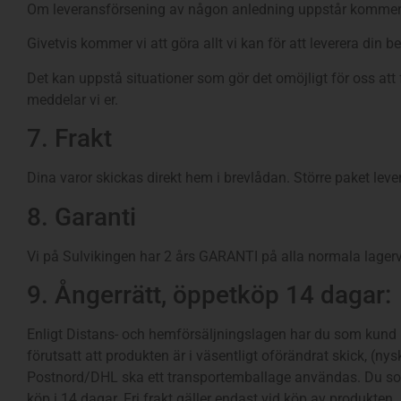
Om leveransförsening av någon anledning uppstår kommer v
Givetvis kommer vi att göra allt vi kan för att leverera din 
Det kan uppstå situationer som gör det omöjligt för oss att 
meddelar vi er.
7. Frakt
Dina varor skickas direkt hem i brevlådan. Större paket lev
8. Garanti
Vi på Sulvikingen har 2 års GARANTI på alla normala lagerv
9. Ångerrätt, öppetköp 14 dagar:
Enligt Distans- och hemförsäljningslagen har du som kund rä
förutsatt att produkten är i väsentligt oförändrat skick, (n
Postnord/DHL ska ett transportemballage användas. Du som k
köp i 14 dagar. Fri frakt gäller endast vid köp av produkten.