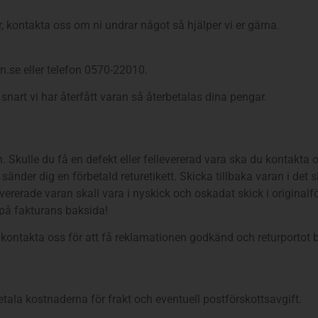
, kontakta oss om ni undrar något så hjälper vi er gärna.
.se eller telefon 0570-22010.
nart vi har återfått varan så återbetalas dina pengar.
en. Skulle du få en defekt eller fellevererad vara ska du kontakta
nder dig en förbetald returetikett. Skicka tillbaka varan i det 
llevererade varan skall vara i nyskick och oskadat skick i origi
n på fakturans baksida!
kontakta oss för att få reklamationen godkänd och returportot b
etala kostnaderna för frakt och eventuell postförskottsavgift.