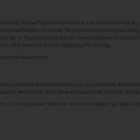
öretag. Klarna Payments presenterar viss information för dig så
 olika köptillfällen och kunder. Någon kreditupplysning tas aldr
 som tas av Klarna påverkar inte din kreditvärdighet och kan int
s vilka alternativ som är tillgängliga för just dig.
na.com/sv/kundservice
a, vissa produkter (beställningsvaror) tar längre tid men då meddel
 hos våra leverantörer samt för eventuella prisfel som kan uppstå
 då som postpaket eller brev. Vissa försändelser går direkt från