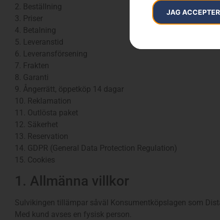
2. Beställning
JAG ACCEPTE
3. Priser
4. Betalning
5. Leveranstid
6. Leveransförsening
7. Frakten
8. Garanti
9. Ångerrätt, öppetköp 14 dagar
10. Reklamation
11. Outlösta paket
12. Säkerhet
13. Reservation
14. GDPR (General Data Protection Regulation)
15. Cookies
1. Allmänna villkor
Sulvikingen tillämpar såväl Konsumentköpslagen som Dista
Med kund avses en fysisk person.