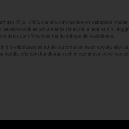
raft den 25 juli 2003, ska alla som besöker en webbplats medd
k. sessionscookies och används för att hålla reda på din inlogg
din dator, utan försvinner när du stänger din webbläsare.
in din webbläsare så att den automatiskt nekar cookies eller s
 handla, eftersom kundkorgen och inloggningen kräver cookies f