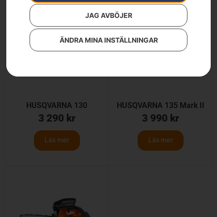
JAG AVBÖJER
ÄNDRA MINA INSTÄLLNINGAR
HUSQVARNA 130
HUSQVARNA 135 Mark II
3 290
kr
3 990
kr
Läs mer
Läs mer