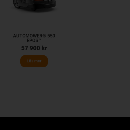
AUTOMOWER® 550
EPOS™
57 900
kr
Läs mer