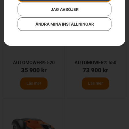
JAG AVBÖJER
ÄNDRA MINA INSTÄLLNINGAR
AUTOMOWER® 520
AUTOMOWER® 550
35 900
kr
73 900
kr
Läs mer
Läs mer