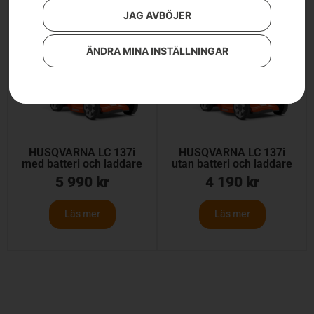
JAG AVBÖJER
ÄNDRA MINA INSTÄLLNINGAR
HUSQVARNA LC 137i
HUSQVARNA LC 137i
med batteri och laddare
utan batteri och laddare
5 990
kr
4 190
kr
Läs mer
Läs mer