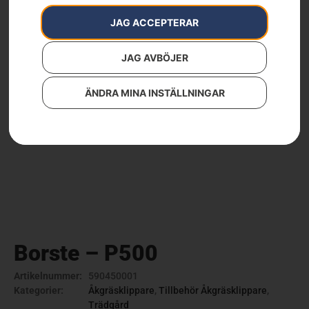
JAG ACCEPTERAR
JAG AVBÖJER
ÄNDRA MINA INSTÄLLNINGAR
Borste – P500
Artikelnummer:
590450001
Kategorier:
Åkgräsklippare
,
Tillbehör Åkgräsklippare
,
Trädgård