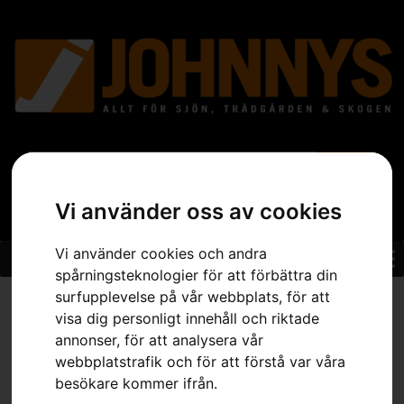
Vi använder oss av cookies
Vi använder cookies och andra
spårningsteknologier för att förbättra din
surfupplevelse på vår webbplats, för att
Hem
»
Sortiment
»
Trädgård
»
Åkgräsklippare
»
Tillbehör
Åkgräsklippare
»
Borste – P500
visa dig personligt innehåll och riktade
annonser, för att analysera vår
webbplatstrafik och för att förstå var våra
besökare kommer ifrån.