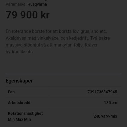
Varumärke:
Husqvarna
79 900
kr
En roterande borste för att borsta löv, grus, snö etc.
Axeldriven med vinkelväxel och kedjedrift. Två bakre
massiva stödhjul så att markytan följs. Kräver
hydrauliksats.
Egenskaper
Ean
7391736347945
Arbetsbredd
135 cm
Rotationshastighet
240 varv/min
Min Max Min