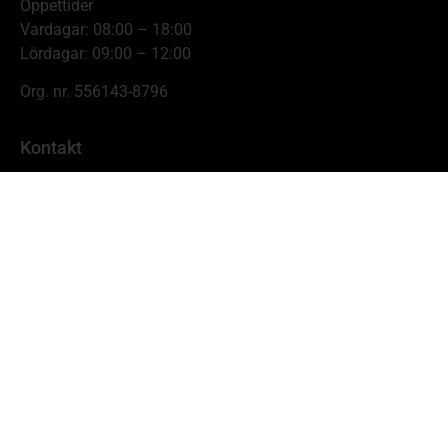
Öppettider
Vardagar: 08:00 – 18:00
Lördagar: 09:00 – 12:00
Org. nr. 556143-8796
Kontakt
Johnnys Skogs- & Trädgårdsmaskiner
Hamnbrogatan 11,
681 54 Kristinehamn
info@johnnyskog.se
0550-19638