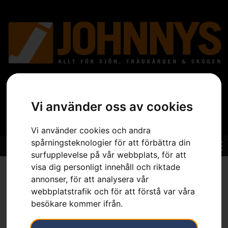
Vi använder oss av cookies
Vi använder cookies och andra
spårningsteknologier för att förbättra din
surfupplevelse på vår webbplats, för att
visa dig personligt innehåll och riktade
Hem
»
Sortiment
»
Trädgård
»
Grästrimmer
»
Kombitrimmers
»
Förlängare EX780/24
annonser, för att analysera vår
webbplatstrafik och för att förstå var våra
besökare kommer ifrån.