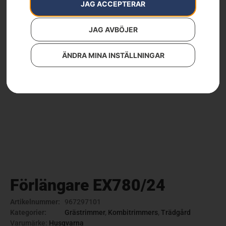
JAG ACCEPTERAR
JAG AVBÖJER
ÄNDRA MINA INSTÄLLNINGAR
Förlängare EX780/24
Artikelnummer:
967297101
Kategorier:
Grästrimmer
,
Kombitrimmers
,
Trädgård
Varumärke:
Husqvarna