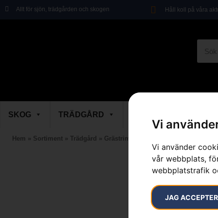
Allt för sjön, trädgården och skogen
Håll koll på våra ak
SKOG
TRÄDGÅRD
SKOR & KLÄDER
Vi använder
Hem
»
Sortiment
»
Trädgård
»
Grästrimmer
»
Gräs & Röjklingor
»
Gr
Vi använder cooki
vår webbplats, för
webbplatstrafik o
JAG ACCEPTE