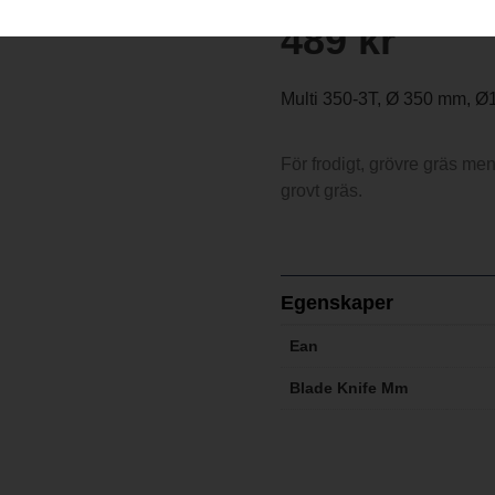
489
kr
Multi 350-3T, Ø 350 mm, Ø
För frodigt, grövre gräs men 
grovt gräs.
Egenskaper
Ean
Blade Knife Mm