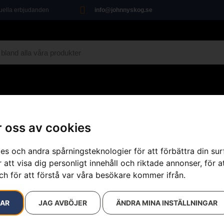
tuella erbjudanden
info@johnnyskog.se
MARIN
ÖVRIGT
VERKSTAD
KAMPANJ
 oss av cookies
äsklinga 3-tandad
es och andra spårningsteknologier för att förbättra din su
 att visa dig personligt innehåll och riktade annonser, för a
ch för att förstå var våra besökare kommer ifrån.
Gräsklinga 
Artikelnummer:
578444401
RAR
JAG AVBÖJER
ÄNDRA MINA INSTÄLLNINGAR
Kategorier:
Gräs & Röjkli
Varumärke:
Husqvarna