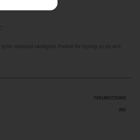
1″
ej för vedartad växtlighet. Perfekt för röjning av sly och
7391883725993
350