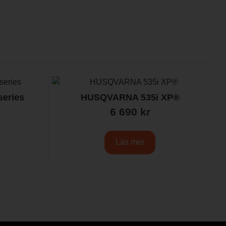
eries
HUSQVARNA 535i XP®
6 690
kr
Läs mer