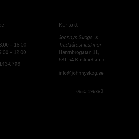
ce
Kontakt
Johnnys Skogs- &
8:00 – 18:00
Trädgårdsmaskiner
9:00 – 12:00
Hamnbrogatan 11,
681 54 Kristinehamn
6143-8796
info@johnnyskog.se
0550-19638