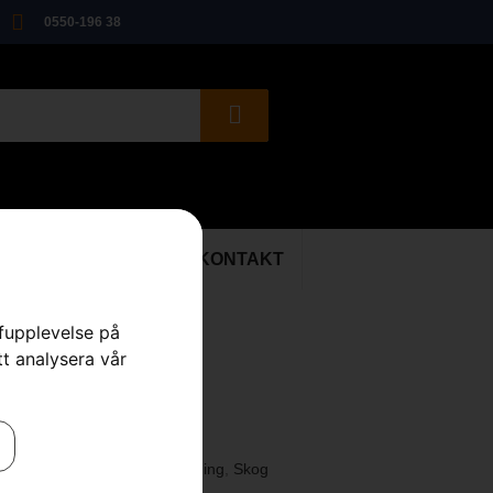
0550-196 38
ER
BEGAGNAT
KONTAKT
rfupplevelse på
tt analysera vår
3-tandad
ngor
,
Gräsklingor
,
Skärutrustning
,
Skog