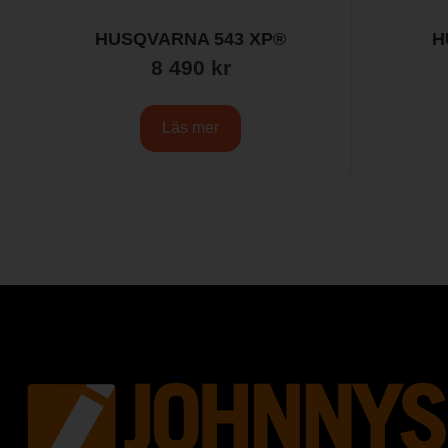
HUSQVARNA 543 XP®
H
8 490
kr
Läs mer