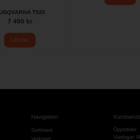
USQVARNA T525
7 490
kr
Läs mer
Navigation
Kundservi
Öppettider
Sortiment
Vardagar: 0
Verkstad