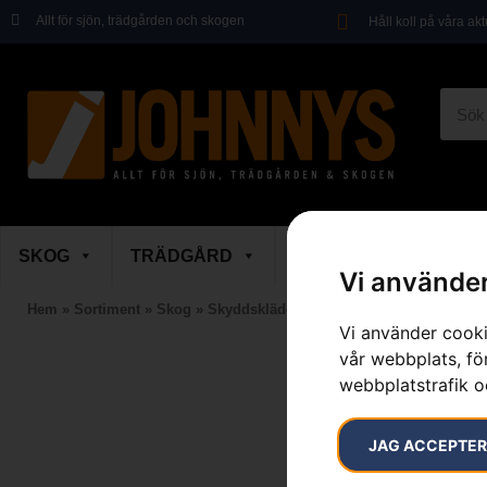
Allt för sjön, trädgården och skogen
Håll koll på våra ak
SKOG
TRÄDGÅRD
SKOR & KLÄDER
Vi använder
Hem
»
Sortiment
»
Skog
»
Skyddskläder
»
Skyddshjälmar
»
Hjälm F
Vi använder cooki
vår webbplats, för
webbplatstrafik o
JAG ACCEPTE