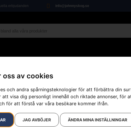
tuella erbjudanden
info@johnnyskog.se
MARIN
ÖVRIGT
VERKSTAD
KAMPANJ
 oss av cookies
unctional, fluorescerande
es och andra spårningsteknologier för att förbättra din su
 att visa dig personligt innehåll och riktade annonser, för a
ch för att förstå var våra besökare kommer ifrån.
Hjälm Functi
Artikelnummer:
576412401
RAR
JAG AVBÖJER
ÄNDRA MINA INSTÄLLNINGAR
Kategorier:
Hjälmar
,
Sko
Varumärke:
Husqvarna