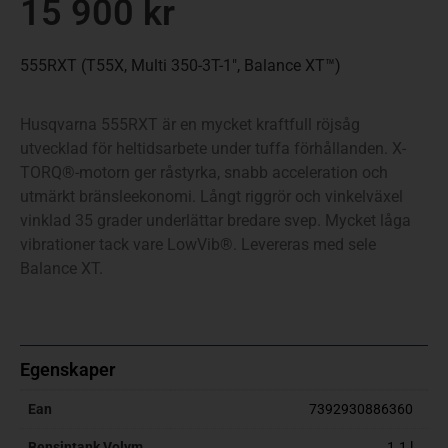
15 900
kr
555RXT (T55X, Multi 350-3T-1″, Balance XT™)
Husqvarna 555RXT är en mycket kraftfull röjsåg
utvecklad för heltidsarbete under tuffa förhållanden. X-
TORQ®-motorn ger råstyrka, snabb acceleration och
utmärkt bränsleekonomi. Långt riggrör och vinkelväxel
vinklad 35 grader underlättar bredare svep. Mycket låga
vibrationer tack vare LowVib®. Levereras med sele
Balance XT.
Egenskaper
Ean
7392930886360
Bensintank Volym
1.1 l