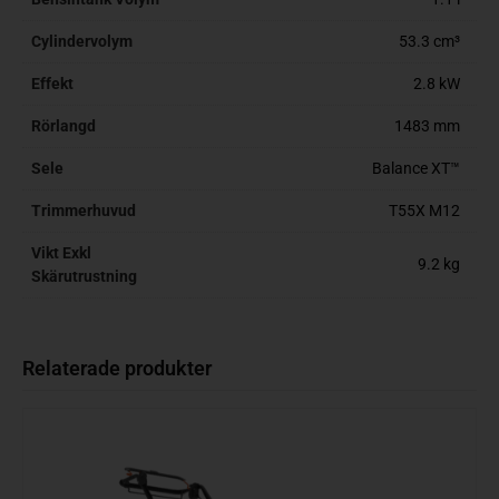
Cylindervolym
53.3 cm³
Effekt
2.8 kW
Rörlangd
1483 mm
Sele
Balance XT™
Trimmerhuvud
T55X M12
Vikt Exkl
9.2 kg
Skärutrustning
Relaterade produkter