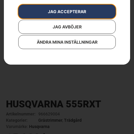
JAG ACCEPTERAR
JAG AVBÖJER
ÄNDRA MINA INSTÄLLNINGAR
HUSQVARNA 555RXT
Artikelnummer:
966629004
Kategorier:
Grästrimmer
,
Trädgård
Varumärke:
Husqvarna