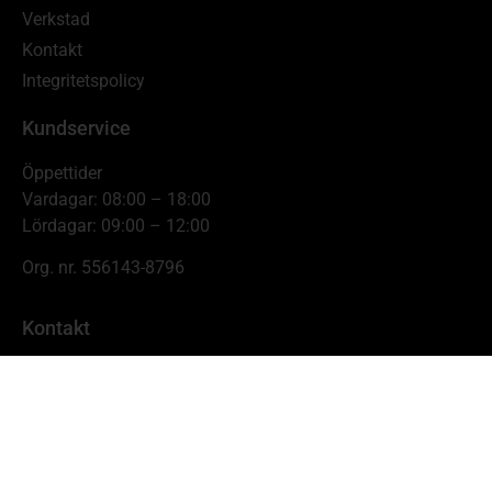
Verkstad
Kontakt
Integritetspolicy
Kundservice
Öppettider
Vardagar: 08:00 – 18:00
Lördagar: 09:00 – 12:00
Org. nr. 556143-8796
Kontakt
Johnnys Skogs- & Trädgårdsmaskiner
Hamnbrogatan 11,
681 54 Kristinehamn
info@johnnyskog.se