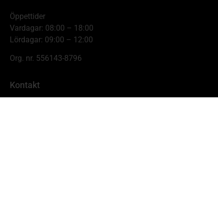
Öppettider
Vardagar: 08:00 – 18:00
Lördagar: 09:00 – 12:00
Org. nr. 556143-8796
Kontakt
Johnnys Skogs- & Trädgårdsmaskiner
Hamnbrogatan 11,
681 54 Kristinehamn
info@johnnyskog.se
0550-19638