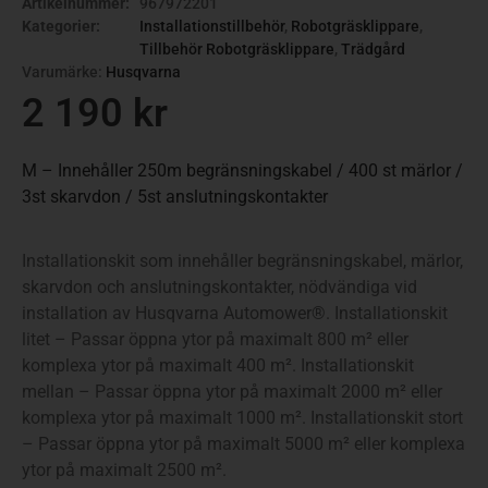
Artikelnummer:
967972201
Kategorier:
Installationstillbehör
,
Robotgräsklippare
,
Tillbehör Robotgräsklippare
,
Trädgård
Varumärke:
Husqvarna
2 190
kr
M – Innehåller 250m begränsningskabel / 400 st märlor /
3st skarvdon / 5st anslutningskontakter
Installationskit som innehåller begränsningskabel, märlor,
skarvdon och anslutningskontakter, nödvändiga vid
installation av Husqvarna Automower®. Installationskit
litet – Passar öppna ytor på maximalt 800 m² eller
komplexa ytor på maximalt 400 m². Installationskit
mellan – Passar öppna ytor på maximalt 2000 m² eller
komplexa ytor på maximalt 1000 m². Installationskit stort
– Passar öppna ytor på maximalt 5000 m² eller komplexa
ytor på maximalt 2500 m².