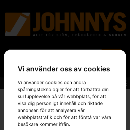
Vi använder oss av cookies
Vi använder cookies och andra
spårningsteknologier för att förbättra din
Hem
»
Sortiment
»
Trädgård
»
Robotgräsklippare
»
Tillbehör
surfupplevelse på vår webbplats, för att
Robotgräsklippare
»
Installationstillbehör
»
Husqvarna Automower®
visa dig personligt innehåll och riktade
Installation Kit
annonser, för att analysera vår
webbplatstrafik och för att förstå var våra
besökare kommer ifrån.