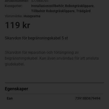
Artikelnummer:
577864701
Kategorier:
Installationstillbehör
,
Robotgräsklippare
,
Tillbehör Robotgräsklippare
,
Trädgård
Varumärke:
Husqvarna
119
kr
Skarvdon för begränsningskabel 5 st
Skarvdon för reparation och förlängning av
begränsningskabel. Kan även användas för att ansluta
giudekabel.
Egenskaper
Ean
7391883679494