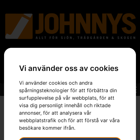
Vi använder oss av cookies
Vi använder cookies och andra
spårningsteknologier för att förbättra din
surfupplevelse på vår webbplats, för att
Hem
»
Sortiment
»
Trädgård
»
Robotgräsklippare
»
Tillbehör
visa dig personligt innehåll och riktade
Robotgräsklippare
»
Installationstillbehör
»
Husqvarna Automower®
annonser, för att analysera vår
skarvkoppling
webbplatstrafik och för att förstå var våra
besökare kommer ifrån.