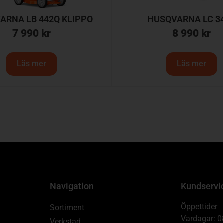
ARNA LB 442Q KLIPPO
HUSQVARNA LC 3
7 990
kr
8 990
kr
Läs mer
Läs mer
Navigation
Kundservi
Öppettider
Sortiment
Vardagar: 0
Verkstad