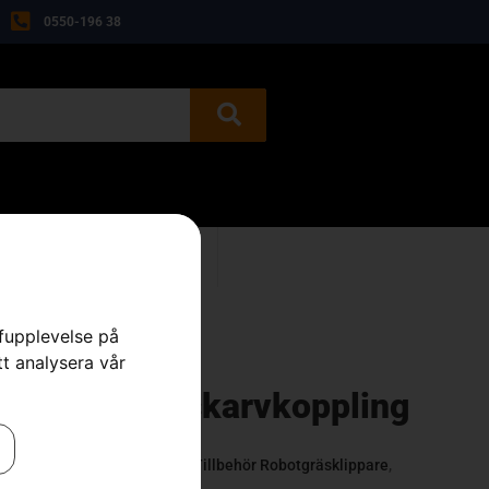
0550-196 38
BEGAGNAT
KONTAKT
rfupplevelse på
tt analysera vår
utomower® skarvkoppling
illbehör
,
Robotgräsklippare
,
Tillbehör Robotgräsklippare
,