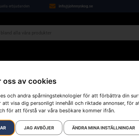
tuella erbjudanden
info@johnnyskog.se
ARIN
ÖVRIGT
VERKSTAD
KAMPANJER
 oss av cookies
ippare
»
Installationstillbehör
»
Husqvarna Automower® skarvkoppling
es och andra spårningsteknologier för att förbättra din su
 att visa dig personligt innehåll och riktade annonser, för a
ch för att förstå var våra besökare kommer ifrån.
Husqvarna A
Artikelnummer:
501980201
RAR
JAG AVBÖJER
ÄNDRA MINA INSTÄLLNINGAR
Kategorier:
Installationst
Trädgård