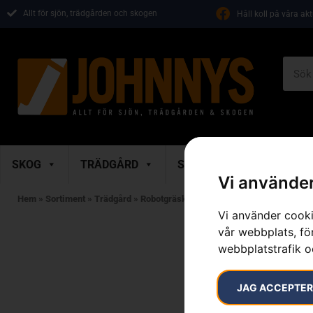
Allt för sjön, trädgården och skogen
Håll koll på våra ak
SKOG
TRÄDGÅRD
SKOR & KLÄDER
M
Vi använder
Hem
»
Sortiment
»
Trädgård
»
Robotgräsklippare
»
Tillbehör Robotgräskl
Vi använder cooki
vår webbplats, för
webbplatstrafik o
JAG ACCEPTE