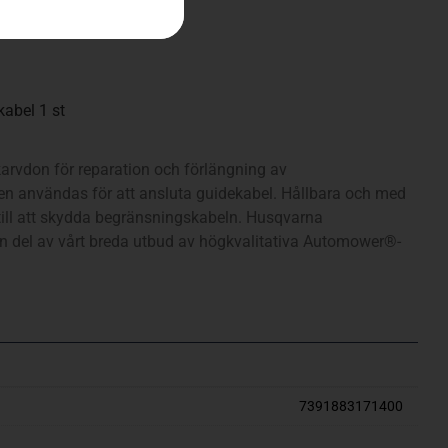
abel 1 st
vdon för reparation och förlängning av
n användas för att ansluta guidekabel. Hållbara och med
 till att skydda begränsningskabeln. Husqvarna
 del av vårt breda utbud av högkvalitativa Automower®-
7391883171400