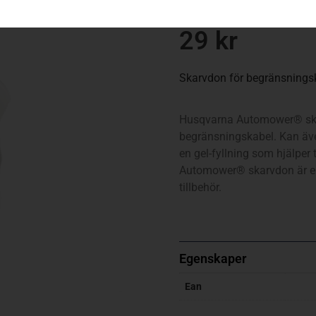
Varumärke:
Husqvarna
29
kr
Skarvdon för begränsningsk
Husqvarna Automower® skar
begränsningskabel. Kan äve
en gel-fyllning som hjälper
Automower® skarvdon är en
tillbehör.
Egenskaper
Ean