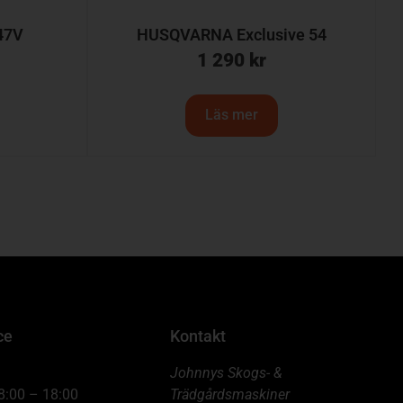
47V
HUSQVARNA Exclusive 54
1 290
kr
Läs mer
ce
Kontakt
Johnnys Skogs- &
8:00 – 18:00
Trädgårdsmaskiner