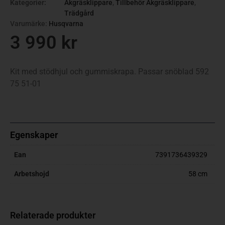
Kategorier:
Åkgräsklippare
,
Tillbehör Åkgräsklippare
,
Trädgård
Varumärke:
Husqvarna
3 990
kr
Kit med stödhjul och gummiskrapa. Passar snöblad 592
75 51-01
Egenskaper
Ean
7391736439329
Arbetshojd
58 cm
Relaterade produkter