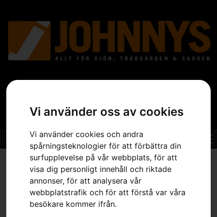
Vi använder oss av cookies
Vi använder cookies och andra
spårningsteknologier för att förbättra din
surfupplevelse på vår webbplats, för att
Hem
»
Sortiment
»
Trädgård
»
Åkgräsklippare
»
Tillbehör
visa dig personligt innehåll och riktade
Åkgräsklippare
»
Kit, stödhjul och gummiskrapa
annonser, för att analysera vår
webbplatstrafik och för att förstå var våra
besökare kommer ifrån.