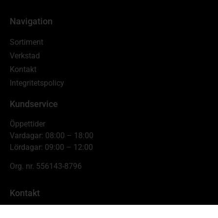
Navigation
Sortiment
Verkstad
Kontakt
Integritetspolicy
Kundservice
Öppettider
Vardagar: 08:00 – 18:00
Lördagar: 09:00 – 12:00
Org. nr. 556143-8796
Kontakt
Johnnys Skogs- & Trädgårdsmaskiner