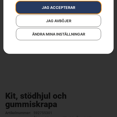
JAG ACCEPTERAR
JAG AVBÖJER
ÄNDRA MINA INSTÄLLNINGAR
Kit, stödhjul och
gummiskrapa
Artikelnummer:
592755301