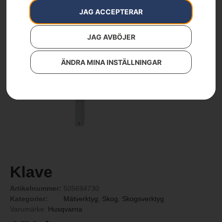
JAG ACCEPTERAR
JAG AVBÖJER
ÄNDRA MINA INSTÄLLNINGAR
Klave
Artikelnummer:
505694730
Kategorier:
Mätverktyg
,
Skog
,
Skogsverktyg
Varumärke:
Husqvarna