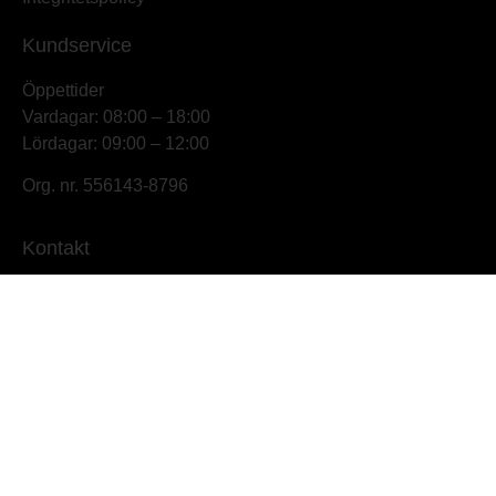
Kundservice
Öppettider
Vardagar: 08:00 – 18:00
Lördagar: 09:00 – 12:00
Org. nr. 556143-8796
Kontakt
Johnnys Skogs- & Trädgårdsmaskiner
Hamnbrogatan 11,
681 54 Kristinehamn
info@johnnyskog.se
0550-19638