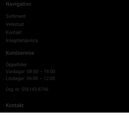
Navigation
Sortiment
Verkstad
Kontakt
Integritetspolicy
Kundservice
Öppettider
Vardagar: 08:00 – 18:00
Lördagar: 09:00 – 12:00
Org. nr. 556143-8796
Kontakt
Johnnys Skogs- & Trädgårdsmaskiner
Hamnbrogatan 11,