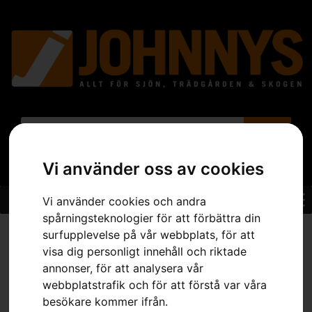
Vi använder oss av cookies
Vi använder cookies och andra
spårningsteknologier för att förbättra din
Hem
»
Sortiment
»
Skor & Kläder
»
Skor & Stövlar
»
Sågskyddskängor
surfupplevelse på vår webbplats, för att
& Sågskyddsstövlar
»
Sågskyddskängor, Classic 20
visa dig personligt innehåll och riktade
annonser, för att analysera vår
webbplatstrafik och för att förstå var våra
besökare kommer ifrån.