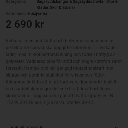
Kategorier:
Sågskyddskängor & Sågskyddsstövlar
,
Skor &
Kläder
,
Skor & Stövlar
Varumärke:
Husqvarna
2 690
kr
Robusta, men ändå lätta och bekväma kängor som är
perfekta för sporadiska uppgifter utomhus. Tillverkade i
läder, med mikrofiberförstärkning och foder i nättyg av
polyester. Vadderad plös för stöd och högre komfort samt
förstärkt framdel och häl ger god motståndskraft mot
slitage och utmärkt stabilitet för vrister och fötter.
Kängorna är lätta att ta på tack vare dragbandet baktill
och snabbhakarna gör det enkelt att dra åt och lossa
skosnörena. Iläggssulorna går att tvätta. Uppfyller EN
17249:2013 klass 1 (20 m/s). Storlek 39-47.