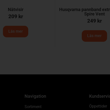
Nätvisir
Husqvarna pannband extr
Spire Vent
209
kr
249
kr
Läs mer
Läs mer
Navigation
Kundservi
Öppettider
Sortiment