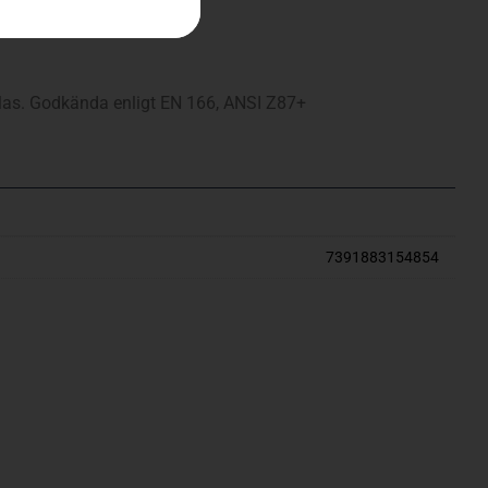
as. Godkända enligt EN 166, ANSI Z87+
7391883154854