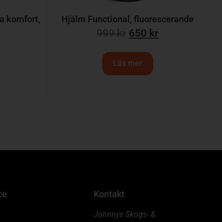
a komfort,
Hjälm Functional, fluorescerande
999
kr
650
kr
Läs mer
ce
Kontakt
Johnnys Skogs- &