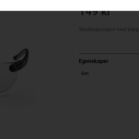
149
kr
Skyddsglasögon med klargl
Egenskaper
Ean