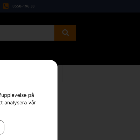
0550-196 38
BEGAGNAT
KONTAKT
rfupplevelse på
tt analysera vår
on, Clear
,
Skyddsglasögon & Visir