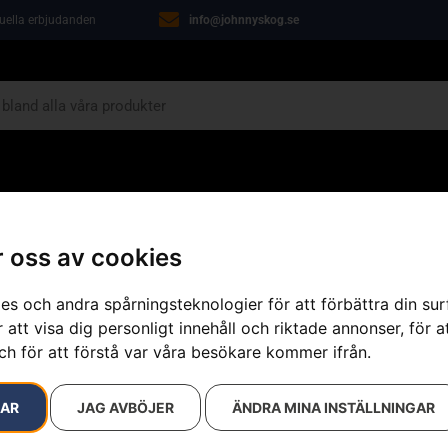
tuella erbjudanden
info@johnnyskog.se
ARIN
ÖVRIGT
VERKSTAD
KAMPANJER
 oss av cookies
ögon, Clear
es och andra spårningsteknologier för att förbättra din su
 att visa dig personligt innehåll och riktade annonser, för a
ch för att förstå var våra besökare kommer ifrån.
Skyddsglasög
Artikelnummer:
544963801
RAR
JAG AVBÖJER
ÄNDRA MINA INSTÄLLNINGAR
Kategorier:
Skor & Kläder
Varumärke:
Husqvarna