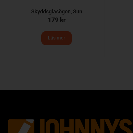
Skyddsglasögon, Sun
179
kr
Läs mer