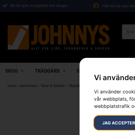
Allt för sjön, trädgården och skogen
Håll koll på våra ak
SKOG
TRÄDGÅRD
SKOR & KLÄDER
M
Vi använder
Hem
»
Sortiment
»
Skor & Kläder
»
Skyddsglasögon & Visir
»
Skyddsglas
Vi använder cooki
vår webbplats, för
webbplatstrafik o
JAG ACCEPTE