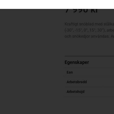
7 990
kr
Kraftigt snöblad med stålka
(-30°, -15°, 0°, 15°, 30°), 
och snökedjor användas. An
Egenskaper
Ean
Arbetsbredd
Arbetshojd