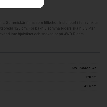
nt. Gummiskär finns som tillbehör. Inställbart i fem vinklar
arbetsbredd 120 cm. För bakhjulsdrivna Riders ska hjulvikter
vänd inte hjulvikter och snökedjor på AWD-Riders.
7391736465045
120 cm
41.5 cm