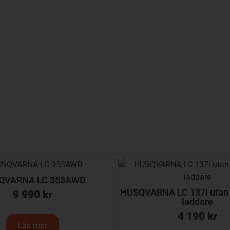
QVARNA LC 353AWD
HUSQVARNA LC 137i utan b
9 990
kr
laddare
4 190
kr
Läs mer