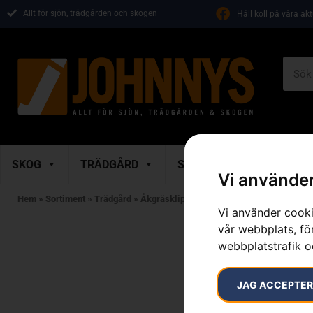
Allt för sjön, trädgården och skogen
Håll koll på våra ak
SKOG
TRÄDGÅRD
SKOR & KLÄDER
M
Vi använder
Hem
»
Sortiment
»
Trädgård
»
Åkgräsklippare
»
Tillbehör Åkgräsklippar
Vi använder cooki
vår webbplats, för
webbplatstrafik o
JAG ACCEPTE