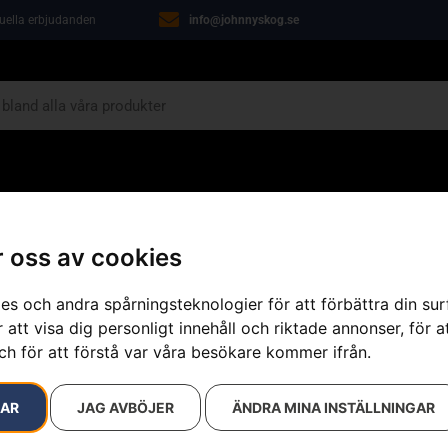
tuella erbjudanden
info@johnnyskog.se
ARIN
ÖVRIGT
VERKSTAD
KAMPANJER
 oss av cookies
e
»
Snöblad – RC-modeller
es och andra spårningsteknologier för att förbättra din su
 att visa dig personligt innehåll och riktade annonser, för a
ch för att förstå var våra besökare kommer ifrån.
Snöblad – RC
Artikelnummer:
593025001
RAR
JAG AVBÖJER
ÄNDRA MINA INSTÄLLNINGAR
Kategorier:
Åkgräsklippa
Varumärke:
Husqvarna