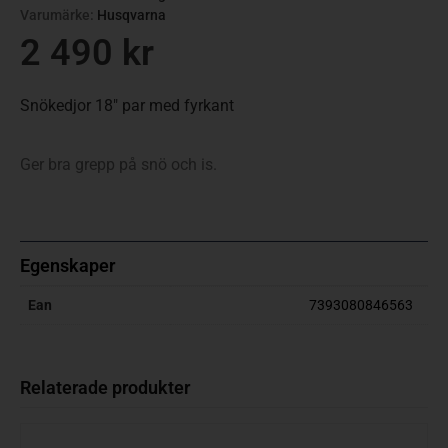
Varumärke:
Husqvarna
2 490
kr
Snökedjor 18″ par med fyrkant
Ger bra grepp på snö och is.
Egenskaper
Ean
7393080846563
Relaterade produkter