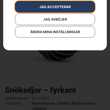
JAG ACCEPTERAR
JAG AVBÖJER
ÄNDRA MINA INSTÄLLNINGAR
Snökedjor – fyrkant
Artikelnummer:
585666201
Kategorier:
Åkgräsklippare
,
Tillbehör Åkgräsklippare
,
Trädgård