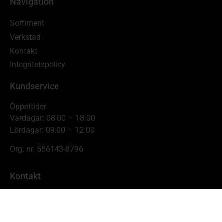
Navigation
Sortiment
Verkstad
Kontakt
Integritetspolicy
Kundservice
Öppettider
Vardagar: 08:00 – 18:00
Lördagar: 09:00 – 12:00
Org. nr. 556143-8796
Kontakt
Johnnys Skogs- & Trädgårdsmaskiner
Hamnbrogatan 11,
681 54 Kristinehamn