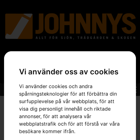
Vi använder oss av cookies
Vi använder cookies och andra
spårningsteknologier för att förbättra din
surfupplevelse på vår webbplats, för att
Hem
»
Sortiment
»
Trädgård
»
Åkgräsklippare
»
Tillbehör
visa dig personligt innehåll och riktade
Åkgräsklippare
»
Snökedjor – fyrkant
annonser, för att analysera vår
webbplatstrafik och för att förstå var våra
besökare kommer ifrån.