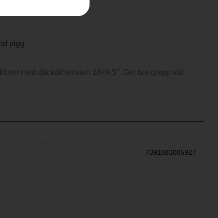
ed pigg
raktorer med däckdimension 18×9,5″. Ger bra grepp vid
7391883005927