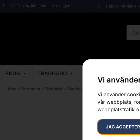
Allt för sjön, trädgården och skogen
Håll koll på våra ak
SKOG
TRÄDGÅRD
SKOR & KLÄDER
Vi använder
Hem
»
Sortiment
»
Trädgård
»
Åkgräsklippare
»
Tillbehör Åkgräskli
Vi använder cooki
vår webbplats, för
webbplatstrafik o
JAG ACCEPTE