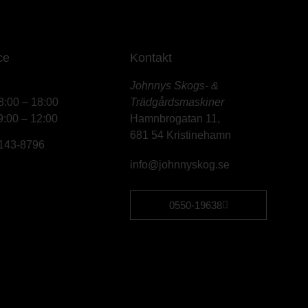
ce
Kontakt
Johnnys Skogs- &
8:00 – 18:00
Trädgårdsmaskiner
9:00 – 12:00
Hamnbrogatan 11,
681 54 Kristinehamn
6143-8796
info@johnnyskog.se
0550-19638