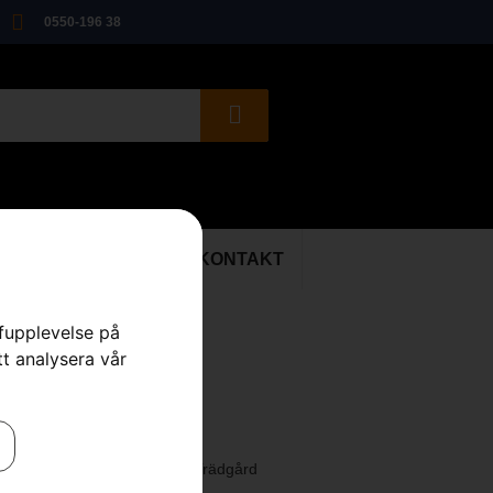
0550-196 38
ER
BEGAGNAT
KONTAKT
rfupplevelse på
tt analysera vår
 pigg
re
,
Tillbehör Åkgräsklippare
,
Trädgård