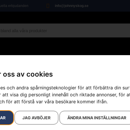
tuella erbjudanden
info@johnnyskog.se
MARIN
ÖVRIGT
VERKSTAD
KAMPANJ
 oss av cookies
ppare
»
Snökedjor – pigg
es och andra spårningsteknologier för att förbättra din su
 att visa dig personligt innehåll och riktade annonser, för a
ch för att förstå var våra besökare kommer ifrån.
Snökedjor –
Artikelnummer:
997103610
RAR
JAG AVBÖJER
ÄNDRA MINA INSTÄLLNINGAR
Kategorier:
Åkgräsklippa
Varumärke:
Husqvarna