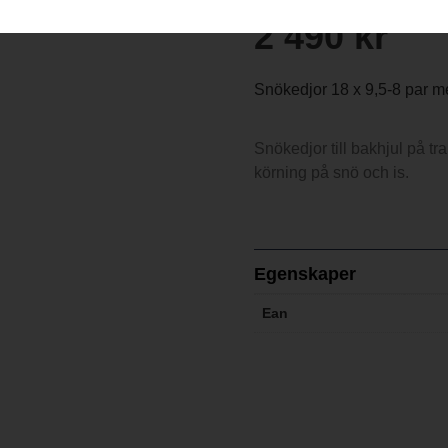
2 490
kr
Snökedjor 18 x 9,5-8 par m
Snökedjor till bakhjul på t
körning på snö och is.
Egenskaper
Ean