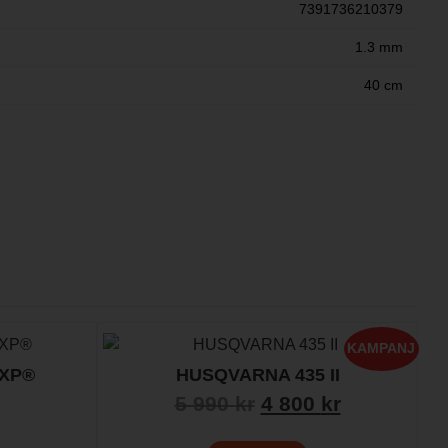
7391736210379
1.3 mm
40 cm
KAMPANJ
 XP®
HUSQVARNA 435 II
5 990
kr
4 800
kr