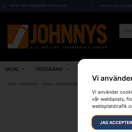
Allt för sjön, trädgården och skogen
Håll koll på våra ak
SKOG
TRÄDGÅRD
SKOR & KLÄDER
Vi använder
Hem
»
Sortiment
»
Skog
»
Skärutrustning
»
Motorsågssvärd
»
Svärd
Vi använder cooki
vår webbplats, för
webbplatstrafik o
JAG ACCEPTE