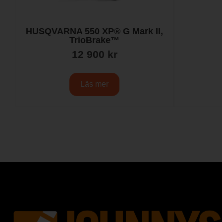
HUSQVARNA 550 XP® G Mark II,
TrioBrake™
12 900
kr
Läs mer