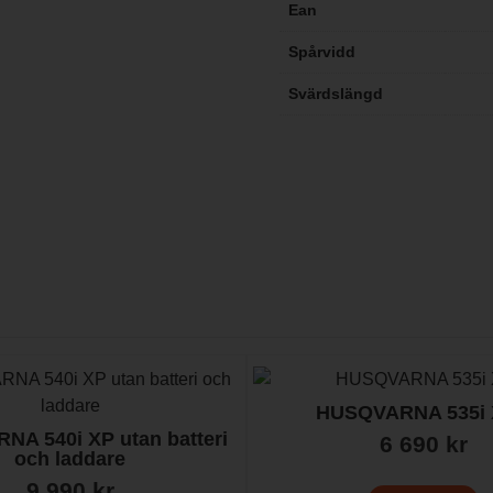
Ean
Spårvidd
Svärdslängd
HUSQVARNA 535i
A 540i XP utan batteri
6 690
kr
och laddare
9 990
kr