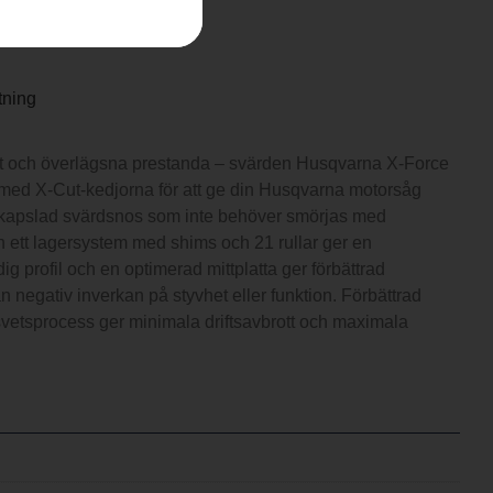
tning
ikt och överlägsna prestanda – svärden Husqvarna X-Force
 med X-Cut-kedjorna för att ge din Husqvarna motorsåg
Inkapslad svärdsnos som inte behöver smörjas med
ch ett lagersystem med shims och 21 rullar ger en
g profil och en optimerad mittplatta ger förbättrad
tan negativ inverkan på styvhet eller funktion. Förbättrad
vetsprocess ger minimala driftsavbrott och maximala