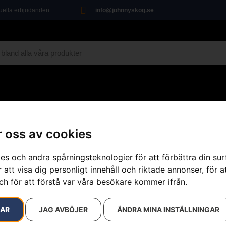
tuella erbjudanden
info@johnnyskog.se
MARIN
ÖVRIGT
VERKSTAD
KAMPANJ
 oss av cookies
 3/8″ MINI, X-Force, 16″
es och andra spårningsteknologier för att förbättra din su
 att visa dig personligt innehåll och riktade annonser, för a
ch för att förstå var våra besökare kommer ifrån.
Svärd 3/8″ M
Artikelnummer:
582207656
RAR
JAG AVBÖJER
ÄNDRA MINA INSTÄLLNINGAR
Kategorier:
Motorsågssv
Varumärke:
Husqvarna