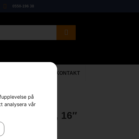
0550-196 38
ER
BEGAGNAT
KONTAKT
rfupplevelse på
tt analysera vår
INI, X-Force, 16″
ärd
,
Skärutrustning
,
Skog