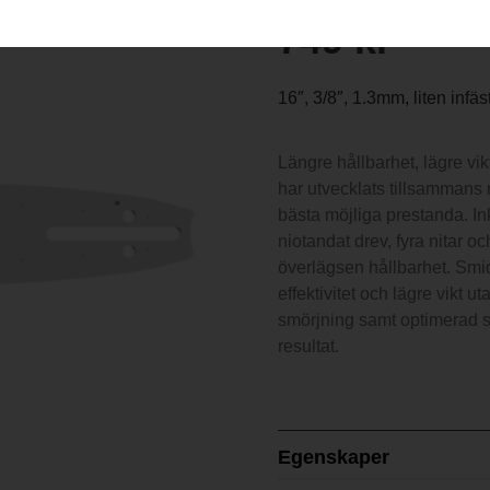
749
kr
16″, 3/8″, 1.3mm, liten infäs
Längre hållbarhet, lägre v
har utvecklats tillsammans
bästa möjliga prestanda. 
niotandat drev, fyra nitar o
överlägsen hållbarhet. Smidi
effektivitet och lägre vikt u
smörjning samt optimerad s
resultat.
Egenskaper