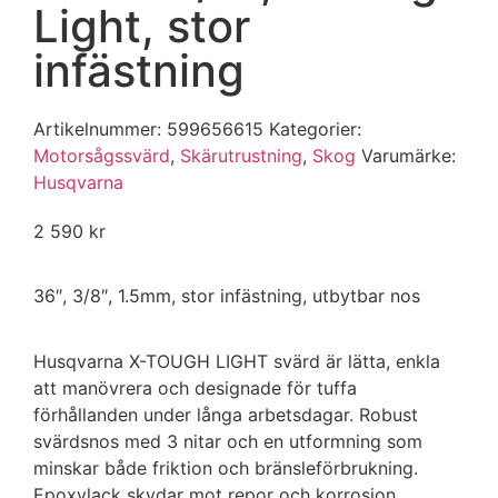
Light, stor
infästning
Artikelnummer:
599656615
Kategorier:
Motorsågssvärd
,
Skärutrustning
,
Skog
Varumärke:
Husqvarna
2 590
kr
36″, 3/8″, 1.5mm, stor infästning, utbytbar nos
Husqvarna X-TOUGH LIGHT svärd är lätta, enkla
att manövrera och designade för tuffa
förhållanden under långa arbetsdagar. Robust
svärdsnos med 3 nitar och en utformning som
minskar både friktion och bränsleförbrukning.
Epoxylack skydar mot repor och korrosion.