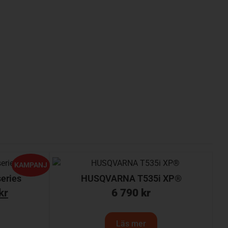
KAMPANJ
eries
HUSQVARNA T535i XP®
kr
6 790
kr
Läs mer