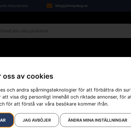
tuella erbjudanden
info@johnnyskog.se
ARIN
ÖVRIGT
VERKSTAD
KAMPANJER
 oss av cookies
, komplett
es och andra spårningsteknologier för att förbättra din su
 att visa dig personligt innehåll och riktade annonser, för a
ch för att förstå var våra besökare kommer ifrån.
Verktygsbält
Artikelnummer:
505699015
RAR
JAG AVBÖJER
ÄNDRA MINA INSTÄLLNINGAR
Kategorier:
Skog
,
Skogsv
Varumärke:
Husqvarna