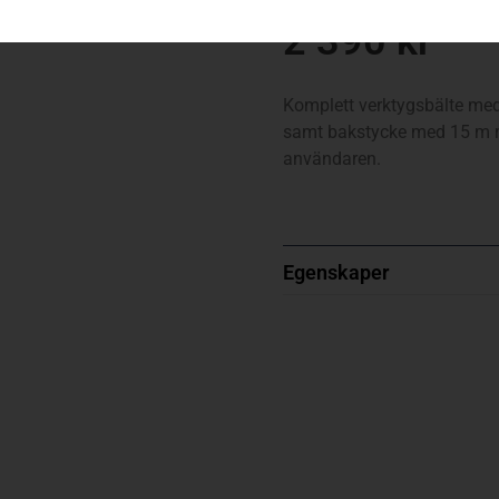
2 390
kr
Komplett verktygsbälte med t
samt bakstycke med 15 m må
användaren.
Egenskaper