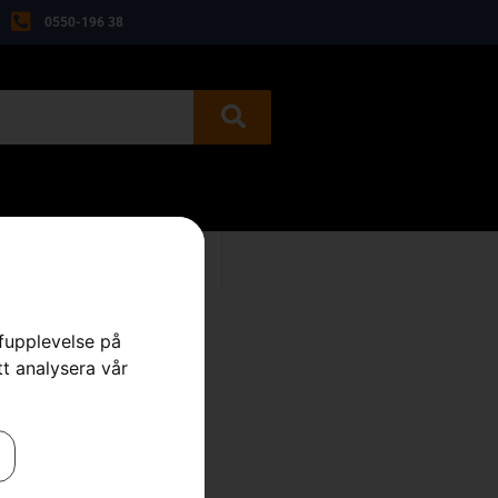
0550-196 38
BEGAGNAT
KONTAKT
rfupplevelse på
tt analysera vår
e, komplett
erktyg
,
Verktygsbälte