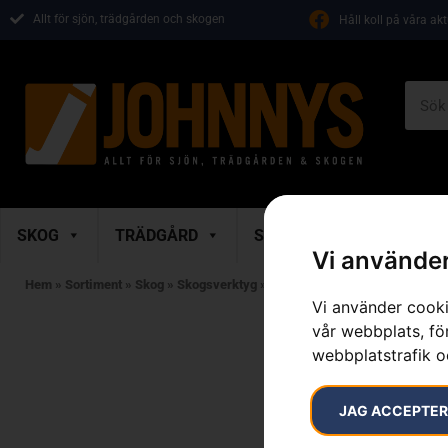
Allt för sjön, trädgården och skogen
Håll koll på våra ak
SKOG
TRÄDGÅRD
SKOR & KLÄDER
M
Vi använder
Hem
»
Sortiment
»
Skog
»
Skogsverktyg
»
Verktygsbälte
»
Verktygsbälte
Vi använder cooki
vår webbplats, för
webbplatstrafik o
JAG ACCEPTE