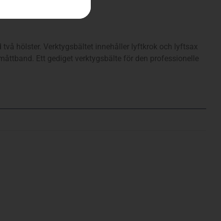
vå hölster. Verktygsbältet innehåller lyftkrok och lyftsax
ttband. Ett gediget verktygsbälte för den professionelle