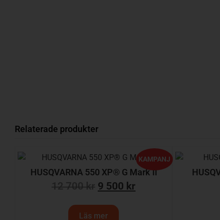
Relaterade produkter
KAMPANJ
HUSQVARNA 550 XP® G Mark II
HUSQV
12 700
kr
9 500
kr
Läs mer